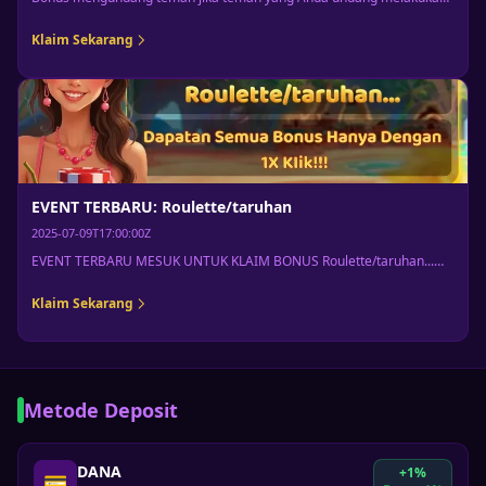
deposit akumulasi RP 100.000 MAKA ANDA BISA MENDAPATKAN
BONUS 15% HINGGA RP.3.000.000. NOTE: DAPATKAN BONUS
Klaim Sekarang
MENGUNDANG TEMAN DENGAN CARA TEMUI ADMIN KESAYANGAN
ANDA ATAU LAYANAN PELANGGAN 24JAM
EVENT TERBARU: Roulette/taruhan
2025-07-09T17:00:00Z
EVENT TERBARU MESUK UNTUK KLAIM BONUS Roulette/taruhan...
Dapatan Semua Bonus Hanya Dengan 1X Klik!!! Pergi ke
Klaim Sekarang
Metode Deposit
DANA
+1%
💳