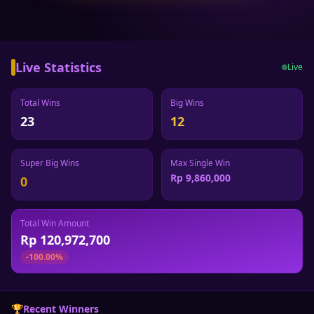
Live Statistics
Live
Total Wins
Big Wins
23
12
Super Big Wins
Max Single Win
Rp 9,860,000
0
Total Win Amount
Rp 120,972,700
-100.00%
🏆
Recent Winners