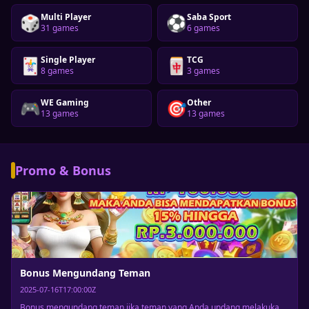
🎲
Multi Player
⚽
Saba Sport
31 games
6 games
🃏
Single Player
🀄
TCG
8 games
3 games
🎮
WE Gaming
🎯
Other
13 games
13 games
Promo & Bonus
Bonus Mengundang Teman
2025-07-16T17:00:00Z
Bonus mengundang teman jika teman yang Anda undang melakukan