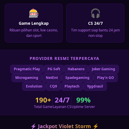
🎰
🎧
Game Lengkap
CS 24/7
Ribuan pilihan slot, live casino,
Tim support siap bantu 24 jam
dan sport
non-stop
PROVIDER RESMI TERPERCAYA
Pragmatic Play
PG Soft
Habanero
Joker Gaming
Microgaming
NetEnt
Spadegaming
Play'n GO
Evolution
CQ9
Playtech
Yggdrasil
190+
24/7
99%
Total Game
Layanan CS
Uptime Server
⚡ Jackpot Violet Storm ⚡